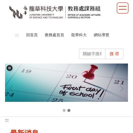
跳
到
主
要
內
:::
回首頁
教務處首頁
龍華科大
網站導覽
容
區
搜 尋
:::