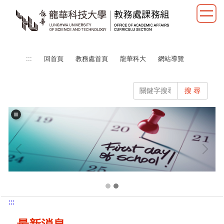
跳
到
主
要
內
:::
回首頁
教務處首頁
龍華科大
網站導覽
容
區
搜 尋
:::