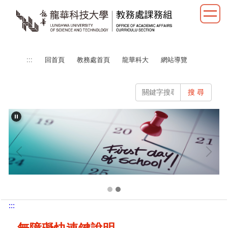
跳
到
主
要
內
:::
回首頁
教務處首頁
龍華科大
網站導覽
容
區
搜 尋
:::