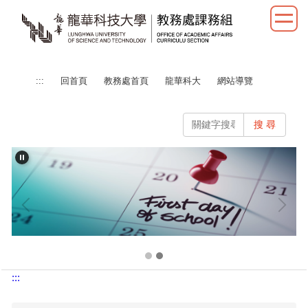
跳
到
主
要
內
:::
回首頁
教務處首頁
龍華科大
網站導覽
容
區
搜 尋
:::