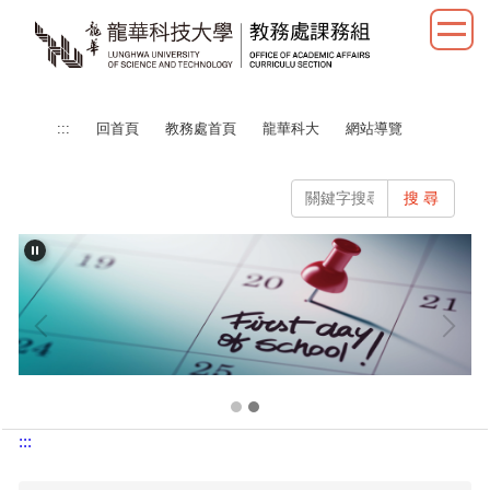
跳
到
主
要
內
:::
回首頁
教務處首頁
龍華科大
網站導覽
容
區
搜 尋
:::